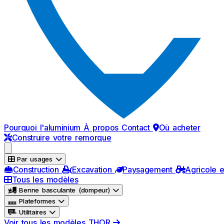
Pourquoi l'aluminium
À propos
Contact
Où acheter
Construire votre remorque
Par usages
Construction
Excavation
Paysagement
Agricole e
Tous les modèles
Benne basculante (dompeur)
Plateformes
Utilitaires
Voir tous les modèles THOR