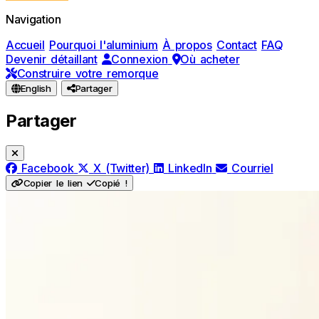
Navigation
Accueil
Pourquoi l'aluminium
À propos
Contact
FAQ
Devenir détaillant
Connexion
Où acheter
Construire votre remorque
English
Partager
Partager
Facebook
X (Twitter)
LinkedIn
Courriel
Copier le lien
Copié !