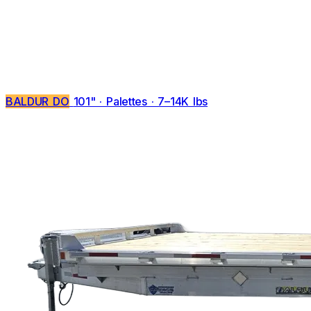
BALDUR DO
101" · Palettes · 7–14K lbs