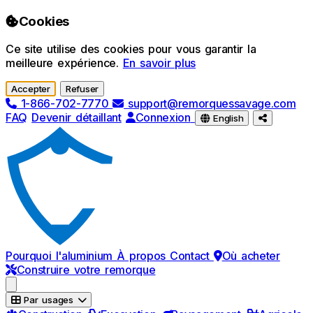
Passer au contenu principal
Cookies
Ce site utilise des cookies pour vous garantir la
meilleure expérience.
En savoir plus
Accepter
Refuser
1-866-702-7770
support@remorquessavage.com
FAQ
Devenir détaillant
Connexion
English
Pourquoi l'aluminium
À propos
Contact
Où acheter
Construire votre remorque
Par usages