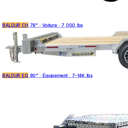
BALDUR CH
78" · Voiture · 7 000 lbs
BALDUR EQ
80" · Équipement · 7–14K lbs