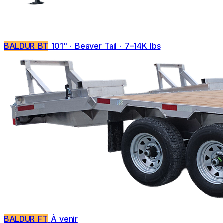
BALDUR BT
101" · Beaver Tail · 7–14K lbs
BALDUR FT
À venir