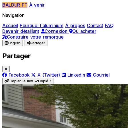
BALDUR FT
À venir
Navigation
Accueil
Pourquoi l'aluminium
À propos
Contact
FAQ
Devenir détaillant
Connexion
Où acheter
Construire votre remorque
English
Partager
Partager
Facebook
X (Twitter)
LinkedIn
Courriel
Copier le lien
Copié !