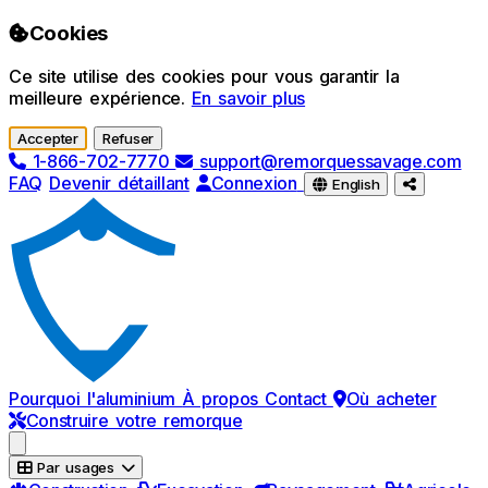
Passer au contenu principal
Cookies
Ce site utilise des cookies pour vous garantir la
meilleure expérience.
En savoir plus
Accepter
Refuser
1-866-702-7770
support@remorquessavage.com
FAQ
Devenir détaillant
Connexion
English
Pourquoi l'aluminium
À propos
Contact
Où acheter
Construire votre remorque
Par usages