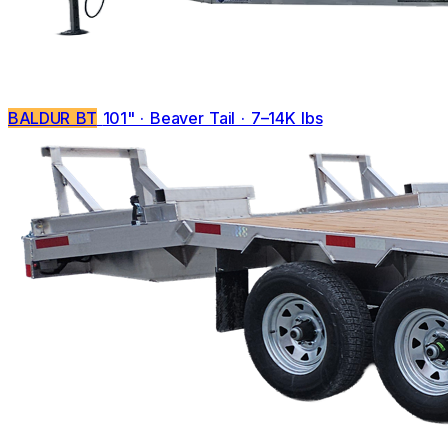
BALDUR BT
101" · Beaver Tail · 7–14K lbs