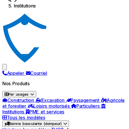
Institutions
Appeler
Courriel
Nos Produits
Par usages
Construction
Excavation
Paysagement
Agricole
et forestier
Loisirs motorisés
Particuliers
Institutions
PME et services
Tous les modèles
Benne basculante (dompeur)