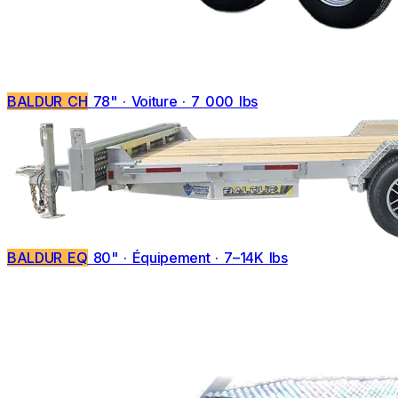
BALDUR CH
78" · Voiture · 7 000 lbs
BALDUR EQ
80" · Équipement · 7–14K lbs