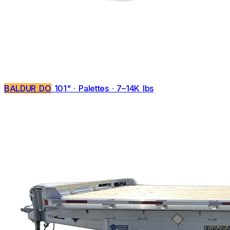
BALDUR DO
101" · Palettes · 7–14K lbs