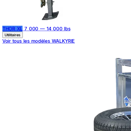
THOR XL
7 000 — 14 000 lbs
Utilitaires
Voir tous les modèles WALKYRIE