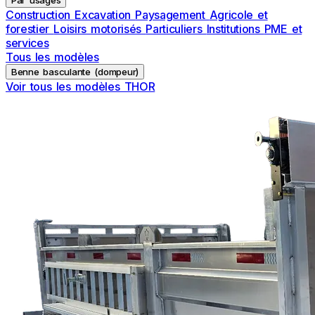
Construction
Excavation
Paysagement
Agricole et
forestier
Loisirs motorisés
Particuliers
Institutions
PME et
services
Tous les modèles
Benne basculante (dompeur)
Voir tous les modèles THOR