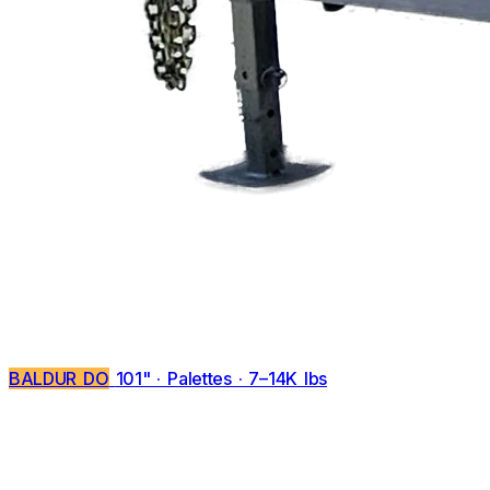
BALDUR DO
101" · Palettes · 7–14K lbs