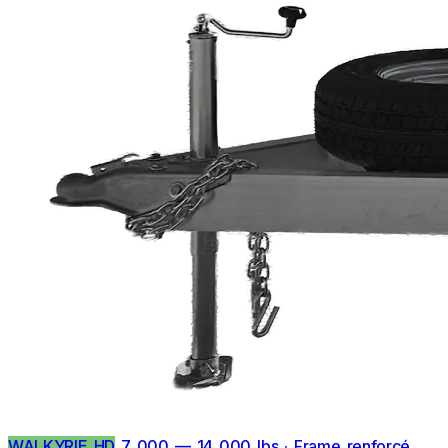
WALKYRIE HD
7 000 — 14 000 lbs · Frame renforcé