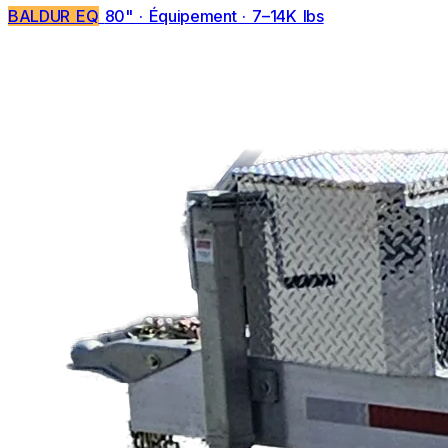
BALDUR EQ
80" · Équipement · 7–14K lbs