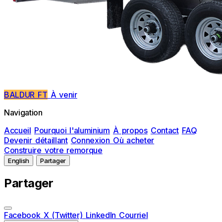
BALDUR FT
À venir
Navigation
Accueil
Pourquoi l'aluminium
À propos
Contact
FAQ
Devenir détaillant
Connexion
Où acheter
Construire votre remorque
English
Partager
Partager
Facebook
X (Twitter)
LinkedIn
Courriel