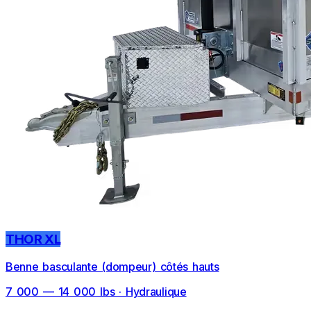
THOR XL
Benne basculante (dompeur) côtés hauts
7 000 — 14 000 lbs · Hydraulique