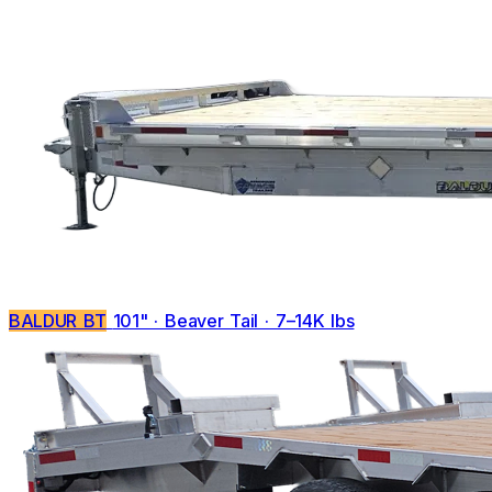
BALDUR BT
101" · Beaver Tail · 7–14K lbs