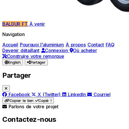
BALDUR FT
À venir
Navigation
Accueil
Pourquoi l'aluminium
À propos
Contact
FAQ
Devenir détaillant
Connexion
Où acheter
Construire votre remorque
English
Partager
Partager
Facebook
X (Twitter)
LinkedIn
Courriel
Copier le lien
Copié !
Parlons de votre projet
Contactez
-nous