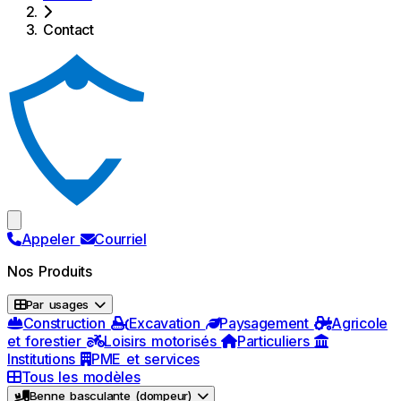
Contact
Appeler
Courriel
Nos Produits
Par usages
Construction
Excavation
Paysagement
Agricole
et forestier
Loisirs motorisés
Particuliers
Institutions
PME et services
Tous les modèles
Benne basculante (dompeur)