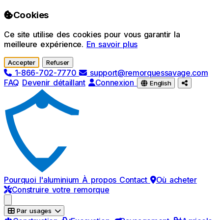
Passer au contenu principal
Cookies
Ce site utilise des cookies pour vous garantir la
meilleure expérience.
En savoir plus
Accepter
Refuser
1-866-702-7770
support@remorquessavage.com
FAQ
Devenir détaillant
Connexion
English
Pourquoi l'aluminium
À propos
Contact
Où acheter
Construire votre remorque
Par usages