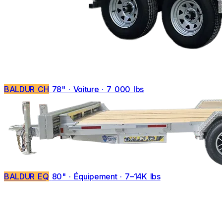
BALDUR CH
78" · Voiture · 7 000 lbs
BALDUR EQ
80" · Équipement · 7–14K lbs