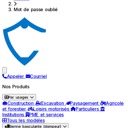
Mot de passe oublié
Appeler
Courriel
Nos Produits
Par usages
Construction
Excavation
Paysagement
Agricole
et forestier
Loisirs motorisés
Particuliers
Institutions
PME et services
Tous les modèles
Benne basculante (dompeur)