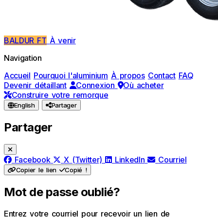
BALDUR FT
À venir
Navigation
Accueil
Pourquoi l'aluminium
À propos
Contact
FAQ
Devenir détaillant
Connexion
Où acheter
Construire votre remorque
English
Partager
Partager
Facebook
X (Twitter)
LinkedIn
Courriel
Copier le lien
Copié !
Mot de passe oublié?
Entrez votre courriel pour recevoir un lien de