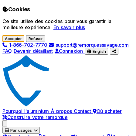
Passer au contenu principal
Cookies
Ce site utilise des cookies pour vous garantir la
meilleure expérience.
En savoir plus
Accepter
Refuser
1-866-702-7770
support@remorquessavage.com
FAQ
Devenir détaillant
Connexion
English
Pourquoi l'aluminium
À propos
Contact
Où acheter
Construire votre remorque
Par usages