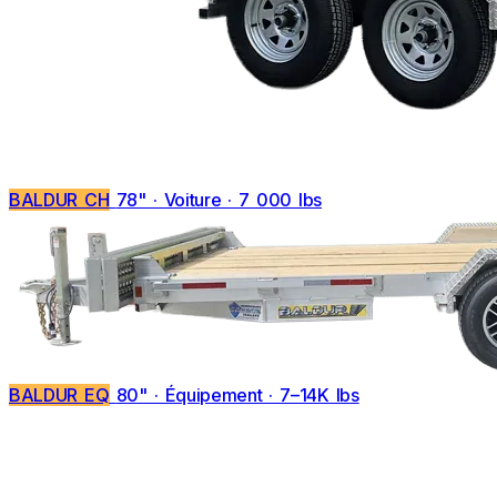
BALDUR CH
78" · Voiture · 7 000 lbs
BALDUR EQ
80" · Équipement · 7–14K lbs